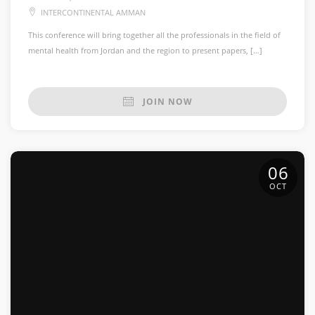
INTERCONTINENTAL AMMAN
This conference will bring together all the professionals in the field of
mental health from Jordan and the region to present papers, […]
JOIN NOW
06
OCT