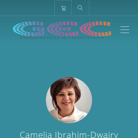
ME
Camelia Ibrahim-Dwairy