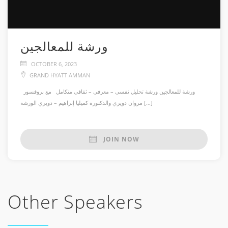
ورشة للمعالجين
OCTOBER 6, 2023
GRAND HYATT AMMAN
ورشة للمعالجين ورشة تحليل نفسي – معرفي – ثقافي متكامل مع بروفسور
مروان دويري والدكتورة كميليا إبراهيم – دويري الورشة […]
JOIN NOW
Other Speakers