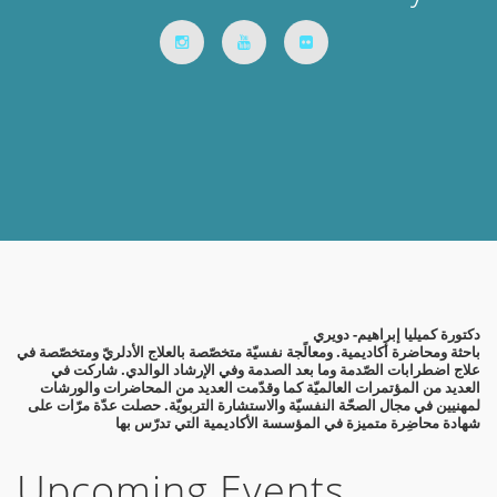
دكتورة كميليا إبراهيم- دويري
باحثة ومحاضرة أكاديمية. ومعالًجة نفسيّة متخصّصة بالعلاج الأدلريّ ومتخصّصة في
علاج اضطرابات الصّدمة وما بعد الصدمة وفي الإرشاد الوالدي. شاركت في
العديد من المؤتمرات العالميّة كما وقدّمت العديد من المحاضرات والورشات
لمهنيين في مجال الصحّة النفسيّة والاستشارة التربويّة. حصلت عدّة مرّات على
شهادة محاضِرة متميزة في المؤسسة الأكاديمية التي تدرّس بها
Upcoming Events