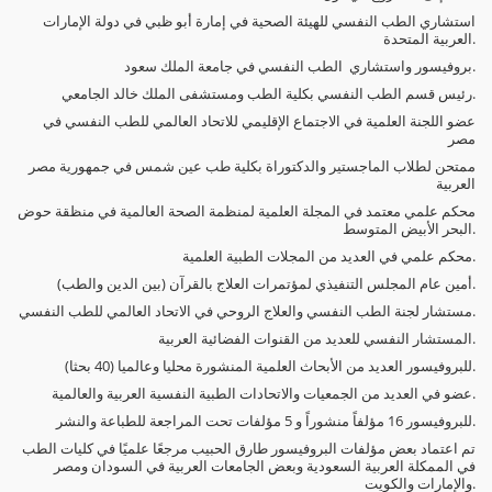
استشاري الطب النفسي للهيئة الصحية في إمارة أبو ظبي في دولة الإمارات
العربية المتحدة.
بروفيسور واستشاري الطب النفسي في جامعة الملك سعود.
رئيس قسم الطب النفسي بكلية الطب ومستشفى الملك خالد الجامعي.
عضو اللجنة العلمية في الاجتماع الإقليمي للاتحاد العالمي للطب النفسي في
مصر
ممتحن لطلاب الماجستير والدكتوراة بكلية طب عين شمس في جمهورية مصر
العربية
محكم علمي معتمد في المجلة العلمية لمنظمة الصحة العالمية في منظقة حوض
البحر الأبيض المتوسط.
محكم علمي في العديد من المجلات الطبية العلمية.
أمين عام المجلس التنفيذي لمؤتمرات العلاج بالقرآن (بين الدين والطب).
مستشار لجنة الطب النفسي والعلاج الروحي في الاتحاد العالمي للطب النفسي.
المستشار النفسي للعديد من القنوات الفضائية العربية.
للبروفيسور العديد من الأبحاث العلمية المنشورة محليا وعالميا (40 بحثا).
عضو في العديد من الجمعيات والاتحادات الطبية النفسية العربية والعالمية.
للبروفيسور 16 مؤلفاً منشوراً و 5 مؤلفات تحت المراجعة للطباعة والنشر.
تم اعتماد بعض مؤلفات البروفيسور طارق الحبيب مرجعًا علميًا في كليات الطب
في الممكلة العربية السعودية وبعض الجامعات العربية في السودان ومصر
والإمارات والكويت.